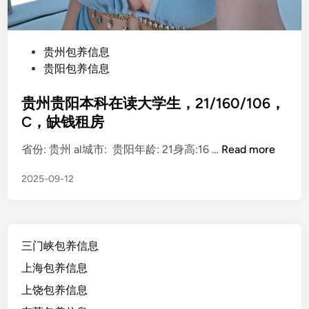
P
贵州包养信息
o
贵阳包养信息
s
t
贵州贵阳本科在读大学生，21/160/106，
e
C，缺钱租房
d
贵
省份: 贵州 al城市: 贵阳年龄: 21身高:16 …
Read more
i
州
n
2025-09-12
贵
阳
本
科
三门峡包养信息
在
读
上海包养信息
大
上饶包养信息
学