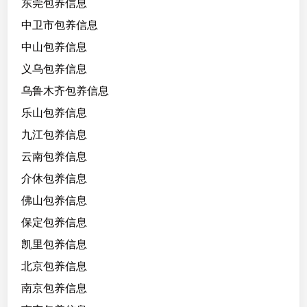
东莞包养信息
生
，
中卫市包养信息
2
中山包养信息
1
义乌包养信息
/
1
乌鲁木齐包养信息
6
乐山包养信息
0
九江包养信息
/
1
云南包养信息
0
介休包养信息
6
佛山包养信息
，
C
保定包养信息
，
凯里包养信息
缺
北京包养信息
钱
租
南京包养信息
房