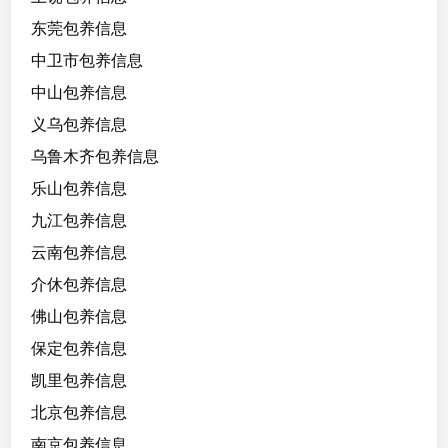
6
东莞包养信息
0
，
中卫市包养信息
在
中山包养信息
校
义乌包养信息
学
生
乌鲁木齐包养信息
，
乐山包养信息
能
九江包养信息
无
套
云南包养信息
，
介休包养信息
月
佛山包养信息
生
活
保定包养信息
费
凯里包养信息
极
北京包养信息
低
只
南京包养信息