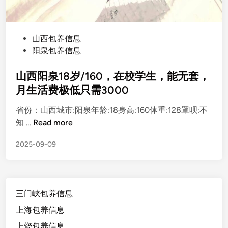
P
山西包养信息
o
阳泉包养信息
s
t
山西阳泉18岁/160，在校学生，能无套，
e
月生活费极低只需3000
d
省份：山西城市:阳泉年龄:18身高:160体重:128罩呗:不
i
山
知 …
Read more
n
西
2025-09-09
阳
泉
1
8
三门峡包养信息
岁
/
上海包养信息
1
上饶包养信息