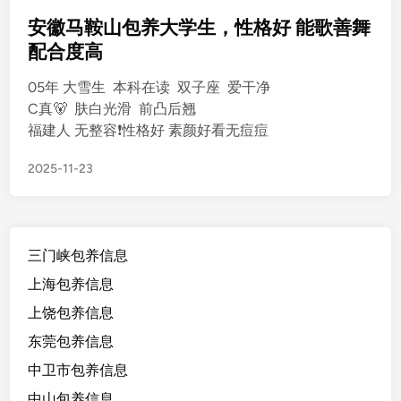
s
t
安徽马鞍山包养大学生，性格好 能歌善舞
e
配合度高
d
05年 大雪生 本科在读 双子座 爱干净
i
C真🐻 肤白光滑 前凸后翘
n
福建人 无整容❗️性格好 素颜好看无痘痘
2025-11-23
三门峡包养信息
上海包养信息
上饶包养信息
东莞包养信息
中卫市包养信息
中山包养信息