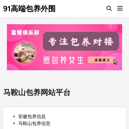
Skip
91高端包养外围
Mai
to
Men
content
马鞍山包养网站平台
P
安徽包养信息
o
马鞍山包养信息